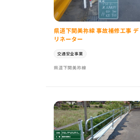
県道下関美祢線 事故補修工事 デ
リネーター
交通安全事業
県道下関美祢線