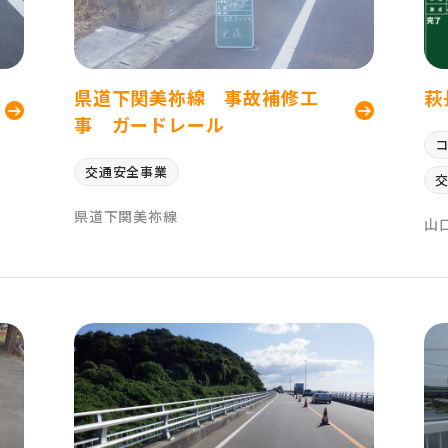
県道下関美祢線 事故補修工
萩
事 ガードレール
交通安全事業
県道下関美祢線
山