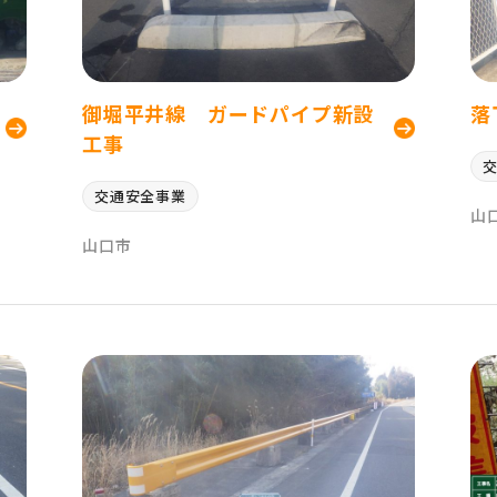
御堀平井線 ガードパイプ新設
落
工事
交通安全事業
山
山口市