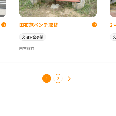
田布施ベンチ取替
2
交通安全事業
田布施町
1
2