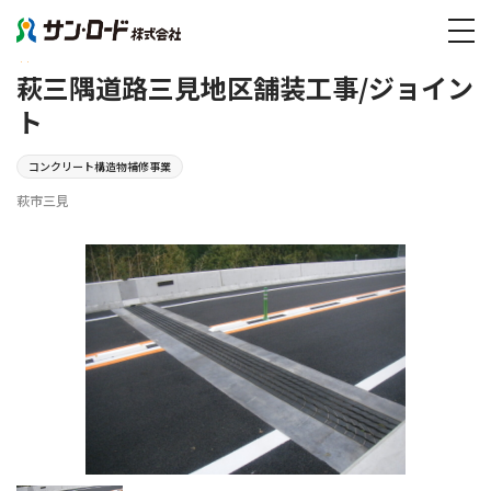
実績紹介
萩三隅道路三見地区舗装工事/ジョイント
tog
WORKS
萩三隅道路三見地区舗装工事/ジョイン
ト
コンクリート構造物補修事業
萩市三見