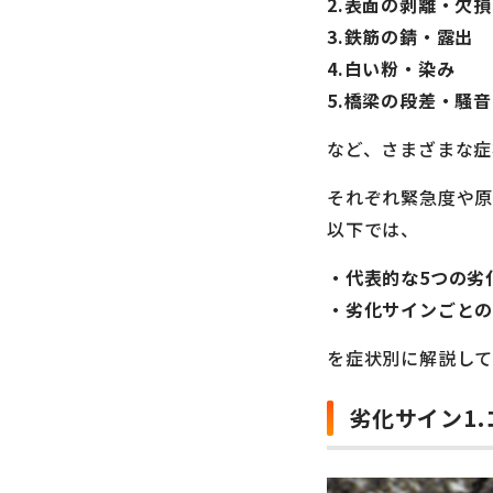
2.表面の剥離・欠損
3.鉄筋の錆・露出
4.白い粉・染み
5.橋梁の段差・騒
など、さまざまな症
それぞれ緊急度や原
以下では、
・代表的な5つの劣
・劣化サインごと
を症状別に解説して
劣化サイン1