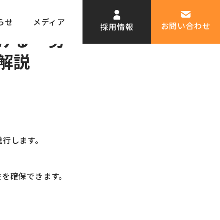
修のタイミングを見分ける「劣化サイン」は？症状別に適した工法を解説
らせ
メディア
お問い合わせ
採用情報
ける「劣
解説
進行します。
性を確保できます。