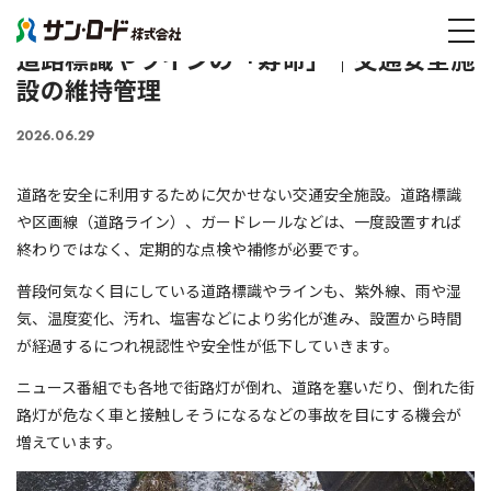
メディア記事
道路標識やラインの「寿命」｜交通安全施設の維持管理
tog
道路標識やラインの「寿命」｜交通安全施
設の維持管理
2026.06.29
道路を安全に利用するために欠かせない交通安全施設。道路標識
や区画線（道路ライン）、ガードレールなどは、一度設置すれば
終わりではなく、定期的な点検や補修が必要です。
普段何気なく目にしている道路標識やラインも、紫外線、雨や湿
気、温度変化、汚れ、塩害などにより劣化が進み、設置から時間
が経過するにつれ視認性や安全性が低下していきます。
ニュース番組でも各地で街路灯が倒れ、道路を塞いだり、倒れた街
路灯が危なく車と接触しそうになるなどの事故を目にする機会が
増えています。